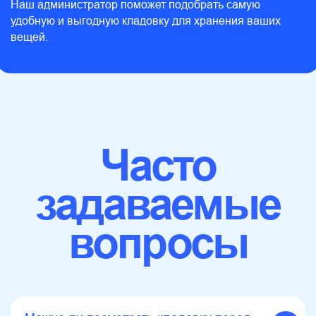
Наш администратор поможет подобрать самую
© Синие кладовки, 2025
удобную и выгодную кладовку для хранения ваших
Дизайн wearebusy
вещей.
Договор на аренду кладовки
Политика конфиденциальности