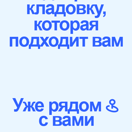
с вами
Волгоградский
проспект, 10с2
м. Пролетарская
Построить маршрут
ул. Трифоновская,
д. 4