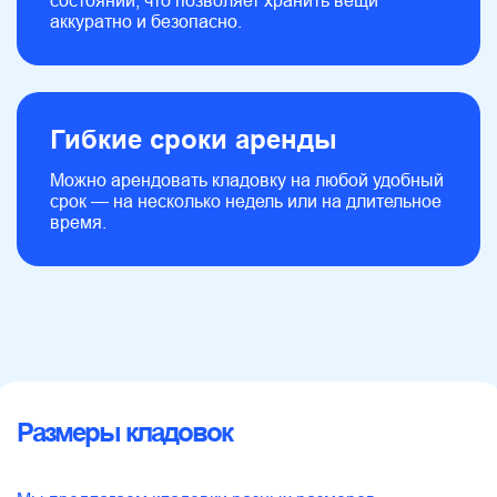
состоянии, что позволяет хранить вещи
хранения
аккуратно и безопасно.
вещей
Администратор поможет
Гибкие сроки аренды
выбрать самую бюджетную
и удобную кладовку
Можно арендовать кладовку на любой удобный
срок — на несколько недель или на длительное
время.
Размеры кладовок